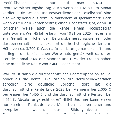
Profifußballer zahlt nur auf max. 8.450 €
Rentenversicherungsbeitrag, auch wenn er 1 Mio € im Monat
verdient. Die Besser- und Bestverdiener der Gesellschaft sind
also weitgehend aus dem Solidarsystem ausgeklammert. Doch
wenn es für den Rentenbeitrag einen Höchstsatz gibt, dann ist
logischer Weise auch die Rente einem Höchstbetrag
unterworfen. Wer 45 Jahre lang - von 1981 bis 2025 - jedes Jahr
ein Gehalt in Höhe der Beitragsbemessungsgrenze (oder
darüber) erhalten hat, bekommt die höchstmögliche Rente in
Höhe von ca. 3.700 €. Was natürlich kaum jemand schafft, und
so liegen die tatsächlichen Werte naturgemäß weit darunter.
Gerade einmal 7,4% der Männer und 0,7% der Frauen haben
eine monatliche Rente von 2.400 € oder mehr.
Warum ist dann die durchschnittliche Beamtenpension so viel
höher als die Rente? Die Zahlen für Nordrhein-Westfalen
sprechen eine deutliche Sprache: dort lag die
durchschnittliche Rente Ende 2025 bei Männern bei 2.005 €,
bei Frauen bei 1.455 € und die durchschnittliche Pension bei
3.614 €. Absolut ungerecht, oder? NEIN! Und hier kommen wir
nun zu einem Punkt, den viele Menschen nicht verstehen und
akzeptieren wollen: das Bildungsniveau als