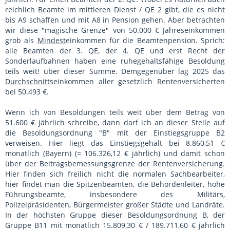
reichlich Beamte im mittleren Dienst / QE 2 gibt, die es nicht
bis A9 schaffen und mit A8 in Pension gehen. Aber betrachten
wir diese "magische Grenze" von 50.000 € Jahreseinkommen
grob als
Mindest
einkommen für die Beamtenpension. Sprich:
alle Beamten der 3. QE, der 4. QE und erst Recht der
Sonderlaufbahnen haben eine ruhegehaltsfähige Besoldung
teils weit! über dieser Summe. Demgegenüber lag 2025 das
Durchschnitts
einkommen aller gesetzlich Rentenversicherten
bei 50.493 €.
Wenn ich von Besoldungen teils weit über dem Betrag von
51.600 € jährlich schreibe, dann darf ich an dieser Stelle auf
die Besoldungsordnung "B" mit der Einstiegsgruppe B2
verweisen. Hier liegt das Einstiegsgehalt bei 8.860,51 €
monatlich (Bayern) (= 106.326,12 € jährlich) und damit schon
über der Beitragsbemessungsgrenze der Rentenversicherung.
Hier finden sich freilich nicht die normalen Sachbearbeiter,
hier findet man die Spitzenbeamten, die Behördenleiter, hohe
Führungsbeamte, insbesondere des Militärs,
Polizeipräsidenten, Bürgermeister großer Städte und Landräte.
In der höchsten Gruppe dieser Besoldungsordnung B, der
Gruppe B11 mit monatlich 15.809,30 € / 189.711,60 € jährlich