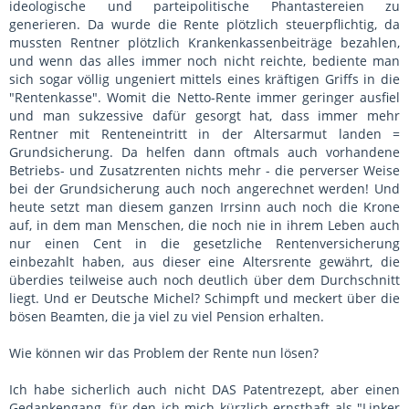
ideologische und parteipolitische Phantastereien zu
generieren. Da wurde die Rente plötzlich steuerpflichtig, da
mussten Rentner plötzlich Krankenkassenbeiträge bezahlen,
und wenn das alles immer noch nicht reichte, bediente man
sich sogar völlig ungeniert mittels eines kräftigen Griffs in die
"Rentenkasse". Womit die Netto-Rente immer geringer ausfiel
und man sukzessive dafür gesorgt hat, dass immer mehr
Rentner mit Renteneintritt in der Altersarmut landen =
Grundsicherung. Da helfen dann oftmals auch vorhandene
Betriebs- und Zusatzrenten nichts mehr - die perverser Weise
bei der Grundsicherung auch noch angerechnet werden! Und
heute setzt man diesem ganzen Irrsinn auch noch die Krone
auf, in dem man Menschen, die noch nie in ihrem Leben auch
nur einen Cent in die gesetzliche Rentenversicherung
einbezahlt haben, aus dieser eine Altersrente gewährt, die
überdies teilweise auch noch deutlich über dem Durchschnitt
liegt. Und er Deutsche Michel? Schimpft und meckert über die
bösen Beamten, die ja viel zu viel Pension erhalten.
Wie können wir das Problem der Rente nun lösen?
Ich habe sicherlich auch nicht DAS Patentrezept, aber einen
Gedankengang, für den ich mich kürzlich ernsthaft als "Linker