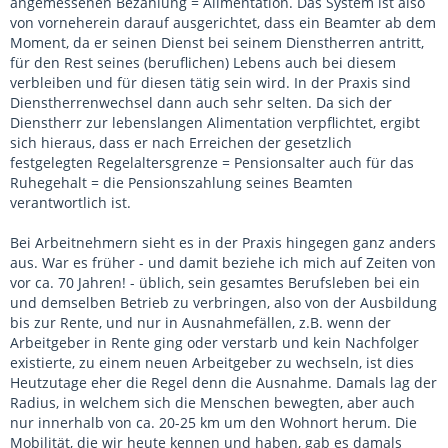
angemessenen Bezahlung = Alimentation. Das System ist also
von vorneherein darauf ausgerichtet, dass ein Beamter ab dem
Moment, da er seinen Dienst bei seinem Dienstherren antritt,
für den Rest seines (beruflichen) Lebens auch bei diesem
verbleiben und für diesen tätig sein wird. In der Praxis sind
Dienstherrenwechsel dann auch sehr selten. Da sich der
Dienstherr zur lebenslangen Alimentation verpflichtet, ergibt
sich hieraus, dass er nach Erreichen der gesetzlich
festgelegten Regelaltersgrenze = Pensionsalter auch für das
Ruhegehalt = die Pensionszahlung seines Beamten
verantwortlich ist.
Bei Arbeitnehmern sieht es in der Praxis hingegen ganz anders
aus. War es früher - und damit beziehe ich mich auf Zeiten von
vor ca. 70 Jahren! - üblich, sein gesamtes Berufsleben bei ein
und demselben Betrieb zu verbringen, also von der Ausbildung
bis zur Rente, und nur in Ausnahmefällen, z.B. wenn der
Arbeitgeber in Rente ging oder verstarb und kein Nachfolger
existierte, zu einem neuen Arbeitgeber zu wechseln, ist dies
Heutzutage eher die Regel denn die Ausnahme. Damals lag der
Radius, in welchem sich die Menschen bewegten, aber auch
nur innerhalb von ca. 20-25 km um den Wohnort herum. Die
Mobilität, die wir heute kennen und haben, gab es damals