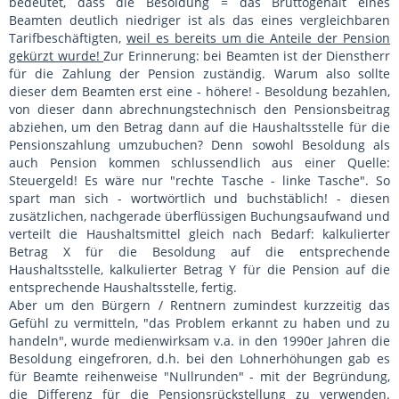
bedeutet, dass die Besoldung = das Bruttogehalt eines
Beamten deutlich niedriger ist als das eines vergleichbaren
Tarifbeschäftigten,
weil es bereits um die Anteile der Pension
gekürzt wurde!
Zur Erinnerung: bei Beamten ist der Dienstherr
für die Zahlung der Pension zuständig. Warum also sollte
dieser dem Beamten erst eine - höhere! - Besoldung bezahlen,
von dieser dann abrechnungstechnisch den Pensionsbeitrag
abziehen, um den Betrag dann auf die Haushaltsstelle für die
Pensionszahlung umzubuchen? Denn sowohl Besoldung als
auch Pension kommen schlussendlich aus einer Quelle:
Steuergeld! Es wäre nur "rechte Tasche - linke Tasche". So
spart man sich - wortwörtlich und buchstäblich! - diesen
zusätzlichen, nachgerade überflüssigen Buchungsaufwand und
verteilt die Haushaltsmittel gleich nach Bedarf: kalkulierter
Betrag X für die Besoldung auf die entsprechende
Haushaltsstelle, kalkulierter Betrag Y für die Pension auf die
entsprechende Haushaltsstelle, fertig.
Aber um den Bürgern / Rentnern zumindest kurzzeitig das
Gefühl zu vermitteln, "das Problem erkannt zu haben und zu
handeln", wurde medienwirksam v.a. in den 1990er Jahren die
Besoldung eingefroren, d.h. bei den Lohnerhöhungen gab es
für Beamte reihenweise "Nullrunden" - mit der Begründung,
die Differenz für die Pensionsrückstellung zu verwenden.