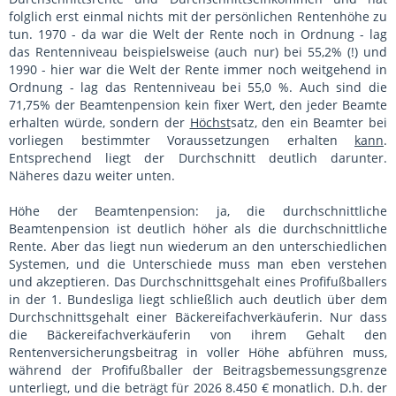
folglich erst einmal nichts mit der persönlichen Rentenhöhe zu
tun. 1970 - da war die Welt der Rente noch in Ordnung - lag
das Rentenniveau beispielsweise (auch nur) bei 55,2% (!) und
1990 - hier war die Welt der Rente immer noch weitgehend in
Ordnung - lag das Rentenniveau bei 55,0 %. Auch sind die
71,75% der Beamtenpension kein fixer Wert, den jeder Beamte
erhalten würde, sondern der
Höchst
satz, den ein Beamter bei
vorliegen bestimmter Voraussetzungen erhalten
kann
.
Entsprechend liegt der Durchschnitt deutlich darunter.
Näheres dazu weiter unten.
Höhe der Beamtenpension: ja, die durchschnittliche
Beamtenpension ist deutlich höher als die durchschnittliche
Rente. Aber das liegt nun wiederum an den unterschiedlichen
Systemen, und die Unterschiede muss man eben verstehen
und akzeptieren. Das Durchschnittsgehalt eines Profifußballers
in der 1. Bundesliga liegt schließlich auch deutlich über dem
Durchschnittsgehalt einer Bäckereifachverkäuferin. Nur dass
die Bäckereifachverkäuferin von ihrem Gehalt den
Rentenversicherungsbeitrag in voller Höhe abführen muss,
während der Profifußballer der Beitragsbemessungsgrenze
unterliegt, und die beträgt für 2026 8.450 € monatlich. D.h. der