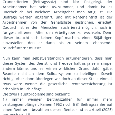
Grundkriterien (Beitragssatz) sind klar festgelegt, der
Arbeitnehmer hat seine RV-Nummer, und damit ist es
unerheblich bei welchem Arbeitgeber man tätig ist. Die
Beiträge werden abgeführt, und mit Renteneintritt ist der
Arbeitnehmer von der Gehaltsliste gestrichen, erledigt.
Dadurch ist es den Menschen auch (erst) möglich, noch in
fortgeschrittenem Alter den Arbeitgeber zu wechseln. Denn
dieser braucht sich keinen Kopf machen, einen 50jährigen
einzustellen, den er dann bis zu seinem Lebensende
"durchfüttern" müsste.
Nun kann man selbstverständlich argumentieren, dass man
dieses System des Dienst- und Treueverhältnis ja sehr simpel
ändern könne, und es keinen wirklichen Grund dafür gäbe,
Beamte nicht an dem Solidarsystem zu beteiligen. Soweit
richtig. Aber dann überlegen wir doch an dieser Stelle einmal,
"was wäre wenn": die gesetzliche Rentenversicherung ist
erheblich in Schieflage.
Die zwei Hauptprobleme sind bekannt:
1.) immer weniger Beitragszahler für immer mehr
Leistungsempfänger. Kamen 1962 noch 6 (!) Beitragszahler auf
einen Rentner = bezahlten dessen Rente, sind es aktuell (2025)
nur noch ca. 1,8.