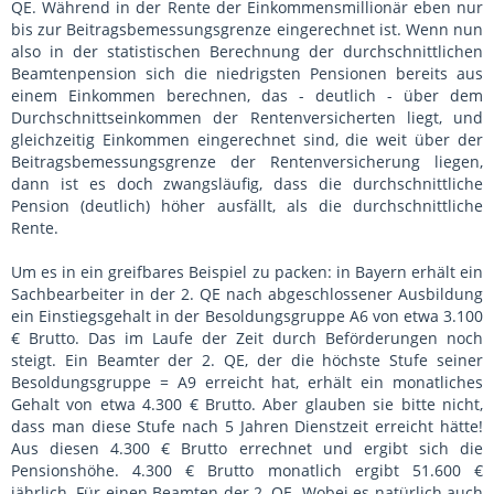
QE. Während in der Rente der Einkommensmillionär eben nur
bis zur Beitragsbemessungsgrenze eingerechnet ist. Wenn nun
also in der statistischen Berechnung der durchschnittlichen
Beamtenpension sich die niedrigsten Pensionen bereits aus
einem Einkommen berechnen, das - deutlich - über dem
Durchschnittseinkommen der Rentenversicherten liegt, und
gleichzeitig Einkommen eingerechnet sind, die weit über der
Beitragsbemessungsgrenze der Rentenversicherung liegen,
dann ist es doch zwangsläufig, dass die durchschnittliche
Pension (deutlich) höher ausfällt, als die durchschnittliche
Rente.
Um es in ein greifbares Beispiel zu packen: in Bayern erhält ein
Sachbearbeiter in der 2. QE nach abgeschlossener Ausbildung
ein Einstiegsgehalt in der Besoldungsgruppe A6 von etwa 3.100
€ Brutto. Das im Laufe der Zeit durch Beförderungen noch
steigt. Ein Beamter der 2. QE, der die höchste Stufe seiner
Besoldungsgruppe = A9 erreicht hat, erhält ein monatliches
Gehalt von etwa 4.300 € Brutto. Aber glauben sie bitte nicht,
dass man diese Stufe nach 5 Jahren Dienstzeit erreicht hätte!
Aus diesen 4.300 € Brutto errechnet und ergibt sich die
Pensionshöhe. 4.300 € Brutto monatlich ergibt 51.600 €
jährlich. Für einen Beamten der 2. QE. Wobei es natürlich auch