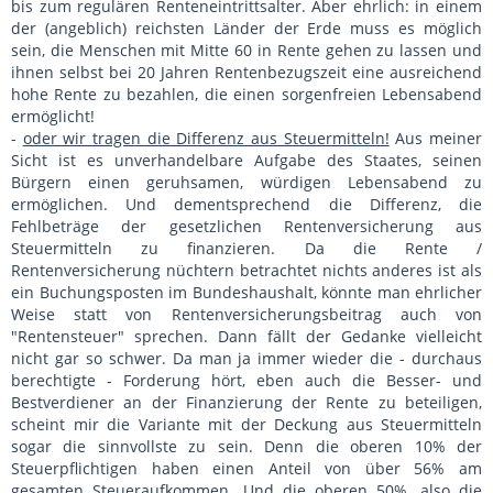
bis zum regulären Renteneintrittsalter. Aber ehrlich: in einem
der (angeblich) reichsten Länder der Erde muss es möglich
sein, die Menschen mit Mitte 60 in Rente gehen zu lassen und
ihnen selbst bei 20 Jahren Rentenbezugszeit eine ausreichend
hohe Rente zu bezahlen, die einen sorgenfreien Lebensabend
ermöglicht!
-
oder wir tragen die Differenz aus Steuermitteln!
Aus meiner
Sicht ist es unverhandelbare Aufgabe des Staates, seinen
Bürgern einen geruhsamen, würdigen Lebensabend zu
ermöglichen. Und dementsprechend die Differenz, die
Fehlbeträge der gesetzlichen Rentenversicherung aus
Steuermitteln zu finanzieren. Da die Rente /
Rentenversicherung nüchtern betrachtet nichts anderes ist als
ein Buchungsposten im Bundeshaushalt, könnte man ehrlicher
Weise statt von Rentenversicherungsbeitrag auch von
"Rentensteuer" sprechen. Dann fällt der Gedanke vielleicht
nicht gar so schwer. Da man ja immer wieder die - durchaus
berechtigte - Forderung hört, eben auch die Besser- und
Bestverdiener an der Finanzierung der Rente zu beteiligen,
scheint mir die Variante mit der Deckung aus Steuermitteln
sogar die sinnvollste zu sein. Denn die oberen 10% der
Steuerpflichtigen haben einen Anteil von über 56% am
gesamten Steueraufkommen. Und die oberen 50%, also die