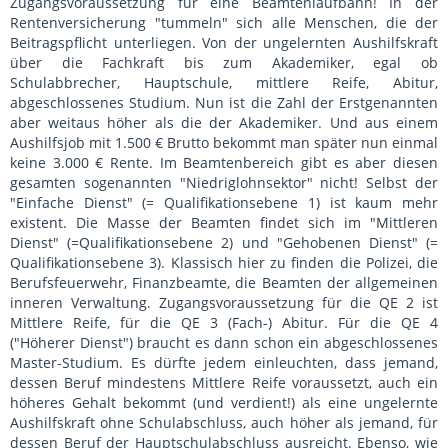
Zugangsvoraussetzung für eine Beamtenlaufbahn! In der
Rentenversicherung "tummeln" sich alle Menschen, die der
Beitragspflicht unterliegen. Von der ungelernten Aushilfskraft
über die Fachkraft bis zum Akademiker, egal ob
Schulabbrecher, Hauptschule, mittlere Reife, Abitur,
abgeschlossenes Studium. Nun ist die Zahl der Erstgenannten
aber weitaus höher als die der Akademiker. Und aus einem
Aushilfsjob mit 1.500 € Brutto bekommt man später nun einmal
keine 3.000 € Rente. Im Beamtenbereich gibt es aber diesen
gesamten sogenannten "Niedriglohnsektor" nicht! Selbst der
"Einfache Dienst" (= Qualifikationsebene 1) ist kaum mehr
existent. Die Masse der Beamten findet sich im "Mittleren
Dienst" (=Qualifikationsebene 2) und "Gehobenen Dienst" (=
Qualifikationsebene 3). Klassisch hier zu finden die Polizei, die
Berufsfeuerwehr, Finanzbeamte, die Beamten der allgemeinen
inneren Verwaltung. Zugangsvoraussetzung für die QE 2 ist
Mittlere Reife, für die QE 3 (Fach-) Abitur. Für die QE 4
("Höherer Dienst") braucht es dann schon ein abgeschlossenes
Master-Studium. Es dürfte jedem einleuchten, dass jemand,
dessen Beruf mindestens Mittlere Reife voraussetzt, auch ein
höheres Gehalt bekommt (und verdient!) als eine ungelernte
Aushilfskraft ohne Schulabschluss, auch höher als jemand, für
dessen Beruf der Hauptschulabschluss ausreicht. Ebenso, wie