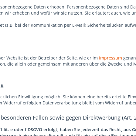
sonenbezogene Daten erhoben. Personenbezogene Daten sind Daten
en wir erheben und wofür wir sie nutzen. Sie erläutert auch, wie 
t (z.B. bei der Kommunikation per E-Mail) Sicherheitslücken aufw
er Website ist der Betreiber der Seite, wie er im
Impressum
genann
Person, die allein oder gemeinsam mit anderen über die Zwecke und
ng
lichen Einwilligung möglich. Sie können eine bereits erteilte Einw
um Widerruf erfolgten Datenverarbeitung bleibt vom Widerruf unbe
besonderen Fällen sowie gegen Direktwerbung (Art.
 lit. e oder f DSGVO erfolgt, haben Sie jederzeit das Recht, aus 
spruch einzulegen; dies gilt auch für ein auf diese Bestimmunge